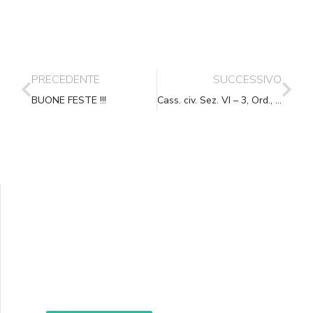
PRECEDENTE
SUCCESSIVO
BUONE FESTE !!!
Cass. civ. Sez. VI – 3, Ord., (ud. 30-10-2017) 14-12-2017, n. 30139
Supporta A.N.N.A.
Aiuta i nostri progetti e le nostre iniziative