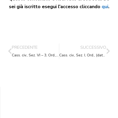
sei già iscritto esegui l'accesso cliccando
qui
.
PRECEDENTE
SUCCESSIVO
Cass. civ., Sez. VI – 3, Ord., (data ud. 20/07/2017) 11/10/2017, n. 23902
Cass. civ., Sez. I, Ord., (data ud. 10/05/2017) 13/10/2017, n. 24155
Supporta A.N.N.A.