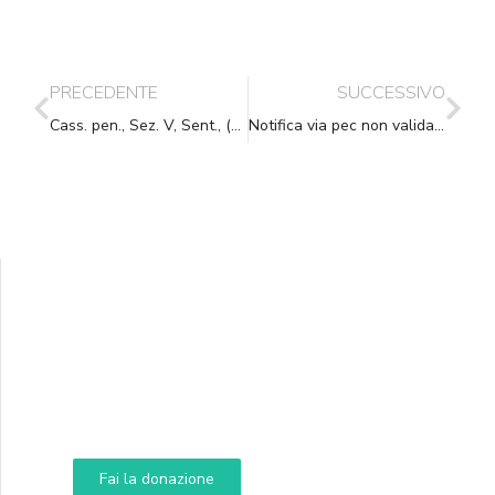
PRECEDENTE
SUCCESSIVO
Cass. pen., Sez. V, Sent., (data ud. 29/05/2017) 31/08/2017, n. 39768
Notifica via pec non valida se non contiene file con estensione .p7m
Supporta A.N.N.A.
Aiuta i nostri progetti e le nostre iniziative
Fai la donazione