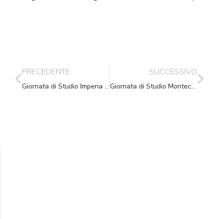
PRECEDENTE
SUCCESSIVO
Giornata di Studio Imperia – 10.03.2017
Giornata di Studio Montecchio Emilia (RE) – 15.03.2017
Supporta A.N.N.A.
Aiuta i nostri progetti e le nostre iniziative