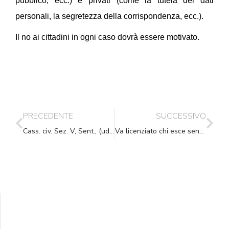
pubblico, ecc.) e privati (come la tutela dei dati
personali, la segretezza della corrispondenza, ecc.).
Il no ai cittadini in ogni caso dovrà essere motivato.
PRECEDENTE
SUCCESSIVO
Cass. civ. Sez. V, Sent., (ud. 28-10-2016) 14-12-2016, n. 25680
Va licenziato chi esce senza timbrare la pausa