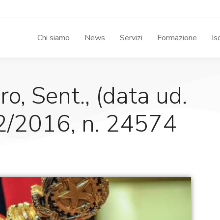
Chi siamo
News
Servizi
Formazione
Is
oro, Sent., (data ud.
2/2016, n. 24574