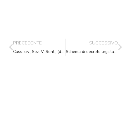
PRECEDENTE
SUCCESSIVO
Cass. civ., Sez. V, Sent., (data ud. 16/05/2016) 09/08/2016, n. 16758
Schema di decreto legislativo recante modifiche ed integrazioni al Codice dell’amministrazione digitale
Supporta A.N.N.A.
Aiuta i nostri progetti e le nostre iniziative