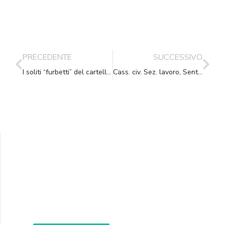
PRECEDENTE
SUCCESSIVO
I soliti “furbetti” del cartellino
Cass. civ. Sez. lavoro, Sent., (ud. 17-05-2016) 09-06-2016, n. 11868
Supporta A.N.N.A.
Aiuta i nostri progetti e le nostre iniziative