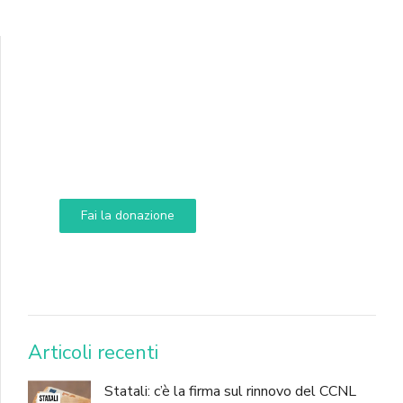
Supporta A.N.N.A.
Aiuta i nostri progetti e le nostre iniziative
Fai la donazione
DONA
Articoli recenti
Statali: c’è la firma sul rinnovo del CCNL