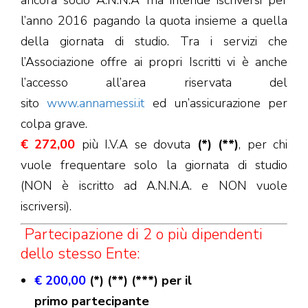
ancora socio A.N.N.A ma intende iscriversi per
l’anno 2016 pagando la quota insieme a quella
della giornata di studio. Tra i servizi che
l’Associazione offre ai propri Iscritti vi è anche
l’accesso all’area riservata del
sito
www.annamessi.it
ed un’assicurazione per
colpa grave.
€ 272,00
più I.V.A se dovuta
(*) (**)
, per chi
vuole frequentare solo la giornata di studio
(NON è iscritto ad A.N.N.A. e NON vuole
iscriversi).
Partecipazione di 2 o più dipendenti
dello stesso Ente:
€ 200,00
(*) (**) (***) per il
primo
partecipante