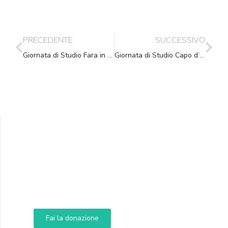
PRECEDENTE
SUCCESSIVO
Giornata di Studio Fara in Sabina – 9.02.2016
Giornata di Studio Capo d’Orlando (ME) – 8.04.2016
Supporta A.N.N.A.
Aiuta i nostri progetti e le nostre iniziative
Fai la donazione