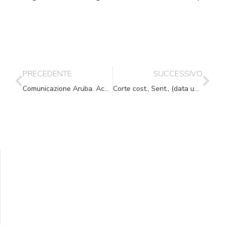
PRECEDENTE
SUCCESSIVO
Comunicazione Aruba. Accesso al sito web di A.N.N.A.: possibili disagi
Corte cost., Sent., (data ud. 23/06/2015) 16/07/2015, n. 170
Supporta A.N.N.A.
Aiuta i nostri progetti e le nostre iniziative