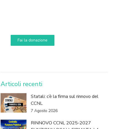
Supporta A.N.N.A.
Aiuta i nostri progetti e le nostre iniziative
Fai la donazione
DONA
Articoli recenti
Statali: c’è la firma sul rinnovo del
CCNL
7 Agosto 2026
RINNOVO CCNL 2025-2027