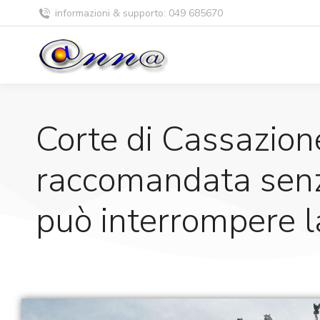
informazioni & supporto: 049 685670
Corte di Cassazion
raccomandata senza
può interrompere l