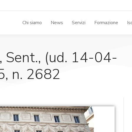
Chi siamo
News
Servizi
Formazione
Is
, Sent., (ud. 14-04-
, n. 2682