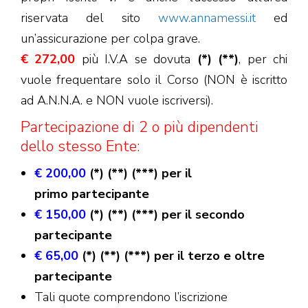
riservata del sito
www.annamessi.it
ed
un’assicurazione per colpa grave.
€ 272,00
più I.V.A se dovuta
(*) (**)
, per chi
vuole frequentare solo il Corso (NON è iscritto
ad A.N.N.A. e NON vuole iscriversi).
Partecipazione di 2 o più dipendenti
dello stesso Ente:
€ 200,00
(*) (**) (***) per il
primo
partecipante
€ 150,00
(*) (**) (***) per il secondo
partecipante
€ 65,00
(*) (**) (***) per il terzo e oltre
partecipante
Tali quote comprendono l’iscrizione