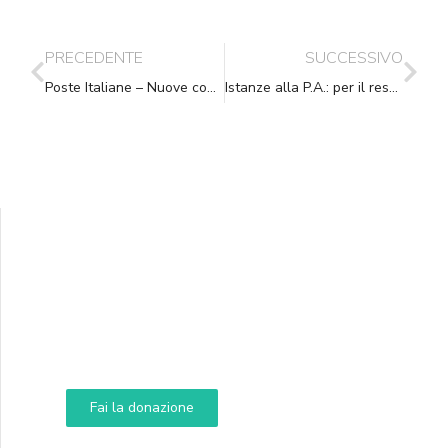
PRECEDENTE
SUCCESSIVO
Poste Italiane – Nuove condizioni economiche in vigore dal 01/12/2014
Istanze alla P.A.: per il responsabile del procedimento vige l’obbligo di motivazione sulle osservazioni presentate a seguito del preavviso di rigetto
Supporta A.N.N.A.
Aiuta i nostri progetti e le nostre iniziative
Fai la donazione