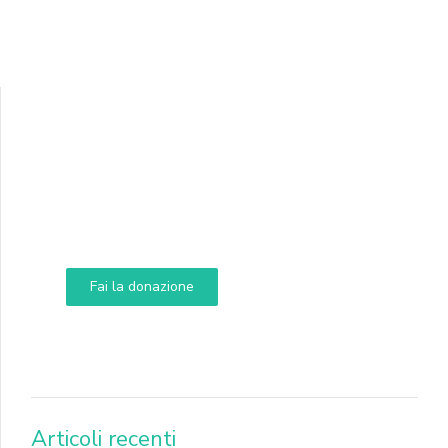
Supporta A.N.N.A.
Aiuta i nostri progetti e le nostre iniziative
Fai la donazione
DONA
Articoli recenti