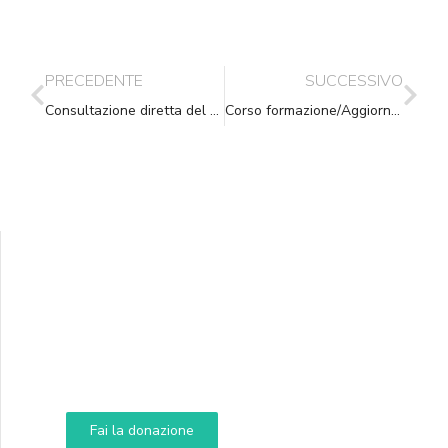
PRECEDENTE
SUCCESSIVO
Consultazione diretta del Sistema Informativo del Casellario (SIC)
Corso formazione/Aggiornamento Mosciano Sant’Angelo (TE) – 14.11.2013
Supporta A.N.N.A.
Aiuta i nostri progetti e le nostre iniziative
Fai la donazione