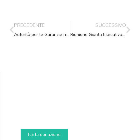
PRECEDENTE
SUCCESSIVO
Autorità per le Garanzie nelle Comunicazioni – Nuove condizioni economiche postali in vigore dal 01/01/2013
Riunione Giunta Esecutiva del 19.01.2013
Supporta A.N.N.A.
Aiuta i nostri progetti e le nostre iniziative
Fai la donazione