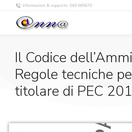
informazioni & supporto: 049 685670
Il Codice dell’Ammi
Regole tecniche per
titolare di PEC 20