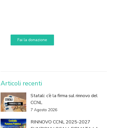
Supporta A.N.N.A.
Aiuta i nostri progetti e le nostre iniziative
Fai la donazione
DONA
Articoli recenti
Statali: c’è la firma sul rinnovo del
CCNL
7 Agosto 2026
RINNOVO CCNL 2025-2027