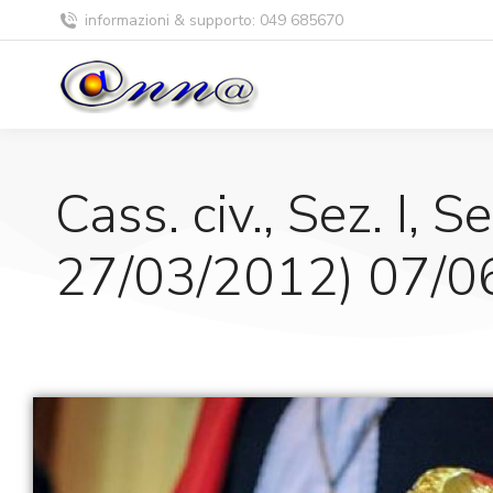
informazioni & supporto: 049 685670
Cass. civ., Sez. I, S
27/03/2012) 07/0