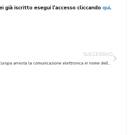
i già iscritto esegui l'accesso cliccando
qui
.
SUCCESSIVO
L’Europa arresta la comunicazione elettronica in nome della privacy