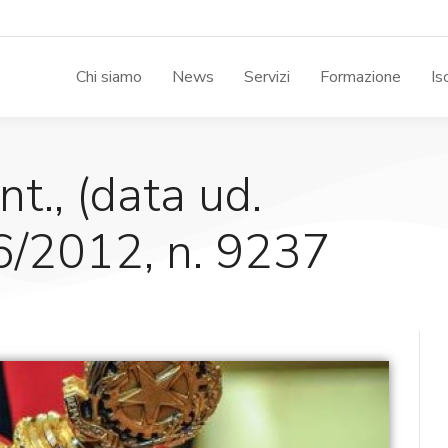
Chi siamo
News
Servizi
Formazione
Is
ent., (data ud.
6/2012, n. 9237