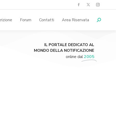
crizione
Forum
Contatti
Area Riservata
IL PORTALE DEDICATO AL
MONDO DELLA NOTIFICAZIONE
online dal
2005
Supporta A.N.N.A.
Aiuta i nostri progetti e le nostre iniziative