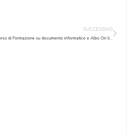
SUCCESSIVO
Corso di Formazione su documento informatico e Albo On line – Ancona Giovedì 1.12.2011