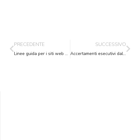
PRECEDENTE
SUCCESSIVO
Linee guida per i siti web della P.A.
Accertamenti esecutivi dal primo ottobre: chiarimenti dell’Agenzia delle Entrate
Supporta A.N.N.A.
Aiuta i nostri progetti e le nostre iniziative