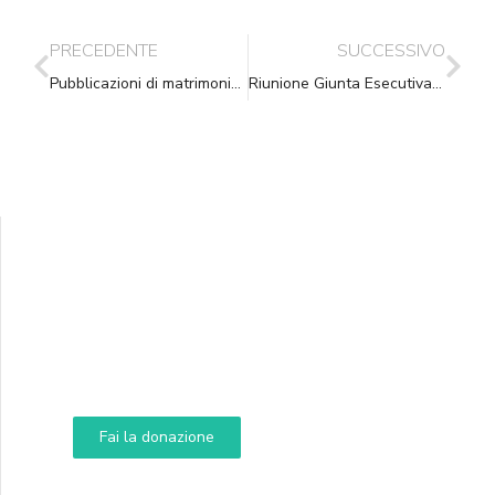
PRECEDENTE
SUCCESSIVO
Pubblicazioni di matrimonio e affissioni relative alle istanze di modifica del nome o del cognome
Riunione Giunta Esecutiva del 1.06.2011
Supporta A.N.N.A.
Aiuta i nostri progetti e le nostre iniziative
Fai la donazione