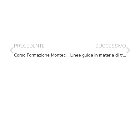
PRECEDENTE
SUCCESSIVO
Corso Formazione Montecchio Emilia (RE) – 20.04.2011
Linee guida in materia di trattamento di dati personali contenuti anche in atti e documenti amministrativi, effettuato da soggetti pubblici per finalità di pubblicazione e diffusione sul web
Supporta A.N.N.A.
Aiuta i nostri progetti e le nostre iniziative