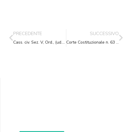
PRECEDENTE
SUCCESSIVO
Cass. civ. Sez. V, Ord., (ud. 25-01-2011) 22-02-2011, n. 4315
Corte Costituzionale n. 63 del 25.02.2011
Supporta A.N.N.A.
Aiuta i nostri progetti e le nostre iniziative