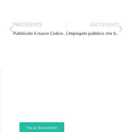
PRECEDENTE
SUCCESSIVO
Pubblicato il nuovo Codice dell’Amministrazione Digitale (C.A.D.)
L’Impiegato pubblico che timbra fuori sede senza autorizzazione: è truffa
Supporta A.N.N.A.
Aiuta i nostri progetti e le nostre iniziative
Fai la donazione