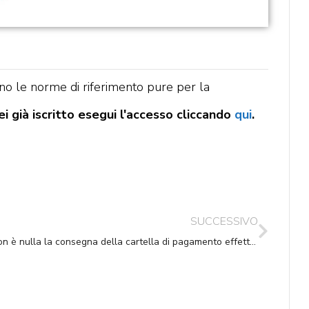
ino le norme di riferimento pure per la
i già iscritto esegui l'accesso cliccando
qui
.
SUCCESSIVO
Non è nulla la consegna della cartella di pagamento effettuata mediante consegna alla collaboratrice domestica