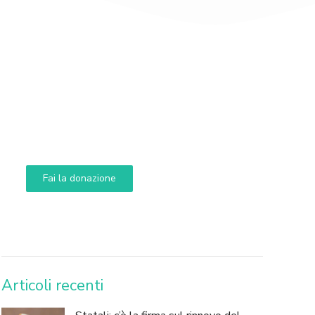
Supporta A.N.N.A.
Aiuta i nostri progetti e le nostre iniziative
Fai la donazione
DONA
Articoli recenti