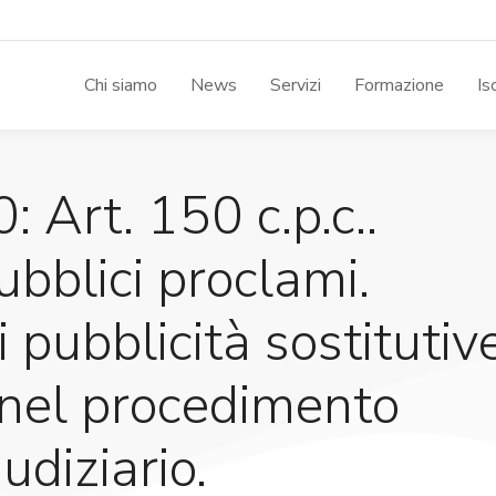
Chi siamo
News
Servizi
Formazione
Is
 Art. 150 c.p.c..
ubblici proclami.
 pubblicità sostitutiv
e nel procedimento
udiziario.