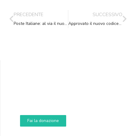
PRECEDENTE
SUCCESSIVO
Poste Italiane: al via il nuovo modello di recapito consegna 8-20 e fascia pomeridiana dedicata a famiglie, pmi e professionisti Al sabato consegna della posta a firma con orari concordati
Approvato il nuovo codice della strada
Supporta A.N.N.A.
Aiuta i nostri progetti e le nostre iniziative
Fai la donazione