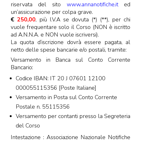
riservata del sito
www.annanotifiche.it
ed
un’assicurazione per colpa grave.
€
250,00
, più I.V.A se dovuta (*) (**), per chi
vuole frequentare solo il Corso (NON è iscritto
ad A.N.N.A. e NON vuole iscriversi).
La quota d’iscrizione dovrà essere pagata, al
netto delle spese bancarie e/o postali, tramite:
Versamento in Banca sul Conto Corrente
Bancario:
Codice IBAN: IT 20 J 07601 12100
000055115356 [Poste Italiane]
Versamento in Posta sul Conto Corrente
Postale n. 55115356
Versamento per contanti presso la Segreteria
del Corso
Intestazione : Associazione Nazionale Notifiche