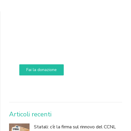
Supporta A.N.N.A.
Aiuta i nostri progetti e le nostre iniziative
Fai la donazione
DONA
Articoli recenti
Statali: c’è la firma sul rinnovo del CCNL