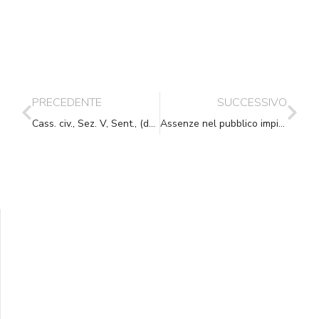
PRECEDENTE
SUCCESSIVO
Cass. civ., Sez. V, Sent., (data ud. 28/05/2009) 03/07/2009, n. 15718
Assenze nel pubblico impiego, la Regione Toscana cancella le norme più discriminatorie
Supporta A.N.N.A.
Aiuta i nostri progetti e le nostre iniziative