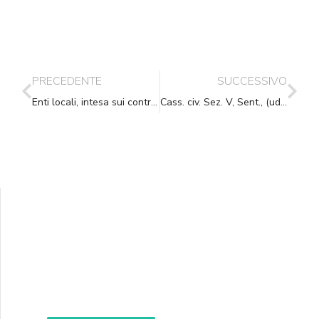
PRECEDENTE
SUCCESSIVO
Enti locali, intesa sui contratti per il biennio 2008-2009
Cass. civ. Sez. V, Sent., (ud. 04-05-2009) 11-06-2009, n. 13510
Supporta A.N.N.A.
Aiuta i nostri progetti e le nostre iniziative