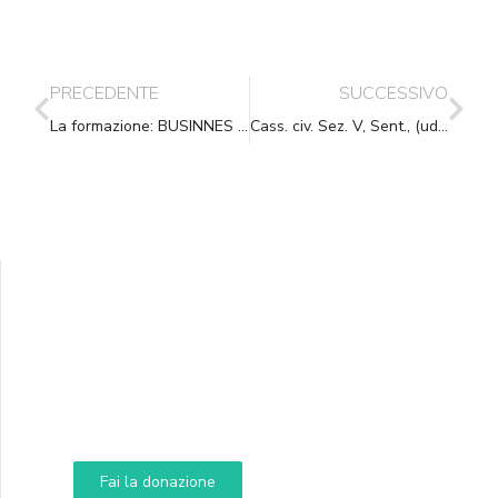
PRECEDENTE
SUCCESSIVO
La formazione: BUSINNES O SERVIZIO?
Cass. civ. Sez. V, Sent., (ud. 17-04-2009) 04-05-2009, n. 10177
Supporta A.N.N.A.
Aiuta i nostri progetti e le nostre iniziative
Fai la donazione