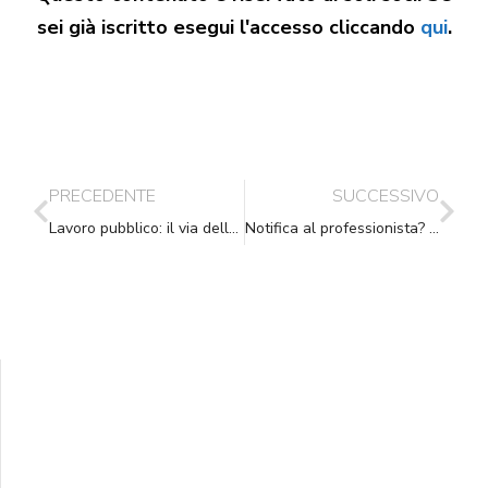
sei già iscritto esegui l'accesso cliccando
qui
.
PRECEDENTE
SUCCESSIVO
Lavoro pubblico: il via della riforma con la consultazione telematica
Notifica al professionista? Invalida se fatta al suo studio
Supporta A.N.N.A.