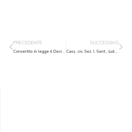
PRECEDENTE
SUCCESSIVO
Convertito in legge il Decreto Legge sulla semplificazione normativa
Cass. civ. Sez. I, Sent., (ud. 06-02-2009) 25-02-2009, n. 4587
Supporta A.N.N.A.
Aiuta i nostri progetti e le nostre iniziative