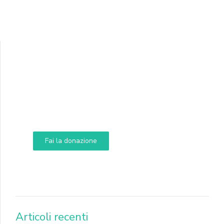
Supporta A.N.N.A.
Aiuta i nostri progetti e le nostre iniziative
Fai la donazione
DONA
Articoli recenti