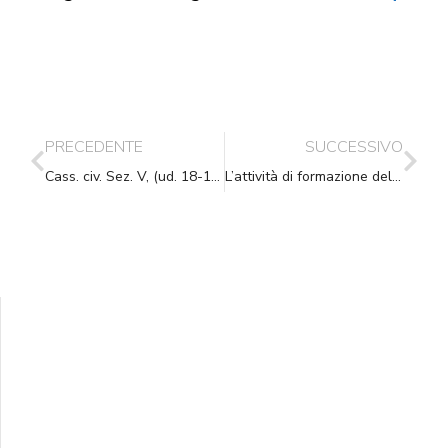
PRECEDENTE
SUCCESSIVO
Cass. civ. Sez. V, (ud. 18-12-2007) 10-03-2008, n. 6325
L’attività di formazione dell’Associazione – Anno 2008
Supporta A.N.N.A.
Aiuta i nostri progetti e le nostre iniziative