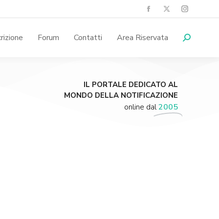
crizione
Forum
Contatti
Area Riservata
IL PORTALE DEDICATO AL
MONDO DELLA NOTIFICAZIONE
online dal
2005
Supporta A.N.N.A.
Aiuta i nostri progetti e le nostre iniziative