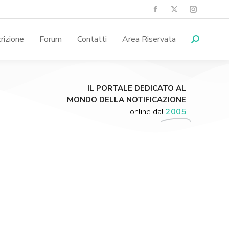
crizione
Forum
Contatti
Area Riservata
IL PORTALE DEDICATO AL
MONDO DELLA NOTIFICAZIONE
online dal
2005
Supporta A.N.N.A.
Aiuta i nostri progetti e le nostre iniziative