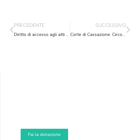
PRECEDENTE
SUCCESSIVO
Diritto di accesso agli atti amministrativi e privacy
Corte di Cassazione: Circolari Agenzia delle Entrate non vincolanti
Supporta A.N.N.A.
Aiuta i nostri progetti e le nostre iniziative
Fai la donazione