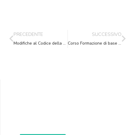
PRECEDENTE
SUCCESSIVO
Modifiche al Codice della Strada: art. 201 del c.d.s.
Corso Formazione di base – Montecchio Emilia 28 settembre 2007
Supporta A.N.N.A.
Aiuta i nostri progetti e le nostre iniziative