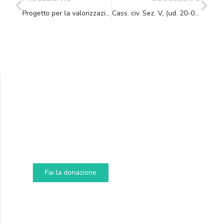
Progetto per la valorizzazione del Messo Comunale
Cass. civ. Sez. V, (ud. 20-03-2006) 19-05-2006, n. 11821
Supporta A.N.N.A.
Aiuta i nostri progetti e le nostre iniziative
Fai la donazione