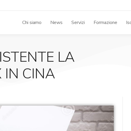
Chi siamo
News
Servizi
Formazione
Is
ISTENTE LA
 IN CINA